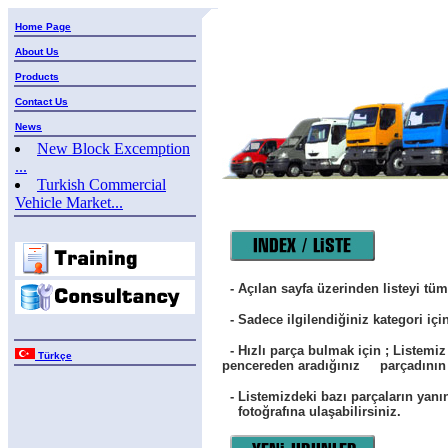
Home Page
About Us
Products
Contact Us
News
New Block Excemption
...
Turkish Commercial
Vehicle Market...
- Açılan sayfa üzerinden listeyi tüm
- Sadece ilgilendiğiniz kategori için i
- Hızlı parça bulmak için ; Listemiz
Türkçe
pencereden aradığınız parçadının r
- Listemizdeki bazı parçaların yanın
fotoğrafına ulaşabilirsiniz.