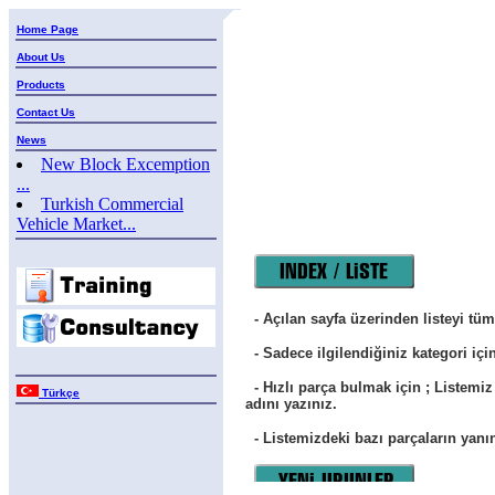
Home Page
About Us
Products
Contact Us
News
New Block Excemption
...
Turkish Commercial
Vehicle Market...
- Açılan sayfa üzerinden listeyi tüm
- Sadece ilgilendiğiniz kategori için i
- Hızlı parça bulmak için ; Listemi
Türkçe
adını yazınız.
- Listemizdeki bazı parçaların yanın